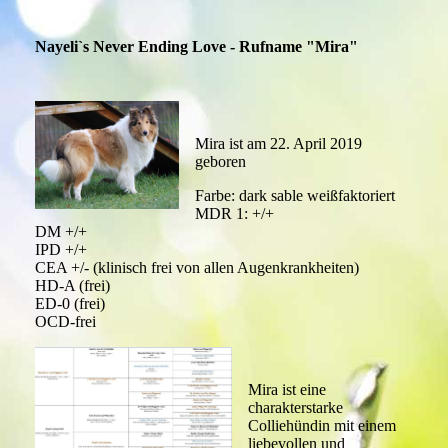
Nayeli`s Never Ending Love - Rufname "Mira"
Mira ist am 22. April 2019
geboren
Farbe: dark sable weißfaktoriert
MDR 1: +/+
DM +/+
IPD +/+
CEA +/- (klinisch frei von allen Augenkrankheiten)
HD-A (frei)
ED-0 (frei)
OCD-frei
Mira ist eine
charakterstarke
Colliehündin mit einem
liebevollen und