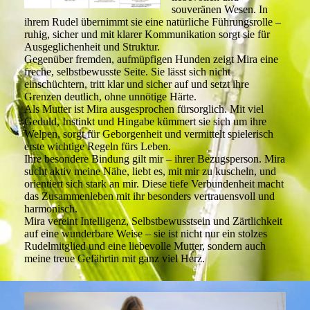
souveränen Wesen. In
ihrem Rudel übernimmt sie eine natürliche Führungsrolle –
ruhig, sicher und mit klarer Kommunikation sorgt sie für
Ausgeglichenheit und Struktur.
Gegenüber fremden, aufmüpfigen Hunden zeigt Mira eine
freche, selbstbewusste Seite. Sie lässt sich nicht
einschüchtern, tritt klar und sicher auf und setzt ihre
Grenzen deutlich, ohne unnötige Härte.
Als Mutter ist Mira ausgesprochen fürsorglich. Mit viel
Geduld, Instinkt und Hingabe kümmert sie sich um ihre
Welpen, sorgt für Geborgenheit und vermittelt spielerisch
erste wichtige Regeln fürs Leben.
Ihre besondere Bindung gilt mir – ihrer Bezugsperson. Mira
sucht aktiv meine Nähe, liebt es, mit mir zu kuscheln, und
orientiert sich stark an mir. Diese tiefe Verbundenheit macht
das Zusammenleben mit ihr besonders vertrauensvoll und
harmonisch.
Mira vereint Intelligenz, Selbstbewusstsein und Zärtlichkeit
auf eine wunderbare Weise – sie ist nicht nur ein stolzes
Rudelmitglied und eine liebevolle Mutter, sondern auch
meine treue Gefährtin mit ganz viel Herz.