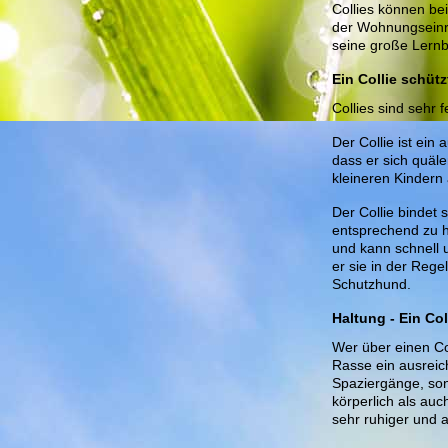
Collies können be
der Wohnungseinri
seine große Lernb
Ein Collie schütz
Collies sind sehr 
Der Collie ist ei
dass er sich quäle
kleineren Kindern a
Der Collie bindet 
entsprechend zu h
und kann schnell 
er sie in der Reg
Schutzhund.
Haltung - Ein Co
Wer über einen Col
Rasse ein ausreic
Spaziergänge, so
körperlich als auc
sehr ruhiger und 