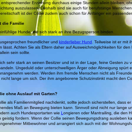
i entsprechender Erziehung durchaus einige Stunden allein bleiben, oh
chtung auszulassen. Deshalb sind sie auch für berufstätige Menschen
ereitschaft ist der Collie zudem auch schon für Anfänger ein passende
t die Familie
feinfühlige Hunde, die sich stark an ihre Bezugsperson binden.
n ausgesprochen freundlicher und
kinderlieber Hund
. Teilweise ist er mit
n lässt. Achten Sie als Eltern daher auf Ausweichmöglichkeiten für den H
llein sein sollte.
sich sehr stark an seinen Besitzer und ist in der Lage, feine Gesten zu
andeln. Ungeduld oder unterschwelligen Ärger oder Abneigung spürt ein
unangenehm werden. Werden ihm fremde Menschen nicht als Freunde v
el nicht lange um sich. Der ihm angeborene Schutzinstinkt macht den Co
llie ohne Auslauf mit Garten?
lie als Familienmitglied nachdenkt, sollte jedoch sicherstellen, dass er
hendes Maß an Bewegung bieten kann. Sinnvoll sind nicht nur lange u
ndern auch Hundesportarten wie
L
ongieren oder Mantrailing, die den 
h geistig fordern. Wenn der Collie seinen Bewegungsdrang ausleben kan
angenehmer Mitbewohner und arrangiert sich auch mit der Wohnungsh