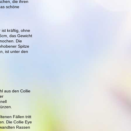
chen, die ihren
das schöne
ist kräftig, ohne
56cm, das Gewicht
knochen. Die
gehobener Spitze
n, ist unter den
hl aus den Collie
er
nell
kürzen.
tenen Fällen tritt
en. Die Collie Eye
erwandten Rassen