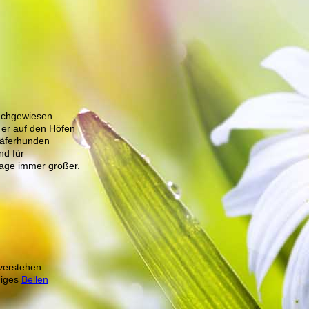
nachgewiesen
 er auf den Höfen
chäferhunden
nd für
frage immer größer.
 verstehen.
diges
Bellen