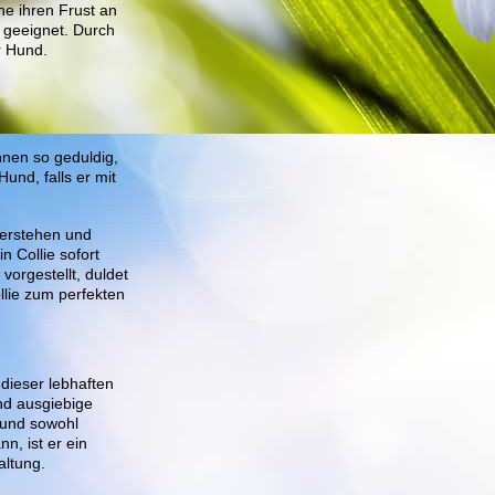
ne ihren Frust an
 geeignet. Durch
r Hund.
 ihnen so geduldig,
und, falls er mit
 verstehen und
 Collie sofort
orgestellt, duldet
llie zum perfekten
 dieser lebhaften
nd ausgiebige
Hund sowohl
n, ist er ein
altung.