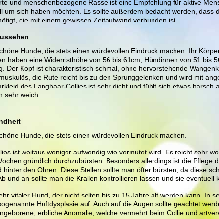
rte und menschenbezogene Rasse ist eine Empfehlung für aktive Mens
ll um sich haben möchten. Es sollte außerdem bedacht werden, dass 
enötigt, die mit einem gewissen Zeitaufwand verbunden ist.
Aussehen
schöne Hunde, die stets einen würdevollen Eindruck machen. Ihr Körper 
en haben eine Widerristhöhe von 56 bis 61cm, Hündinnen von 51 bis 
kg. Der Kopf ist charakteristisch schmal, ohne hervorstehende Wangen
 muskulös, die Rute reicht bis zu den Sprunggelenken und wird mit an
kleid des Langhaar-Collies ist sehr dicht und fühlt sich etwas harsch a
h sehr weich.
ndheit
 schöne Hunde, die stets einen würdevollen Eindruck machen.
ies ist weitaus weniger aufwendig wie vermutet wird. Es reicht sehr wo
 Wochen gründlich durchzubürsten. Besonders allerdings ist die Pflege d
hinter den Ohren. Diese Stellen sollte man öfter bürsten, da diese sch
Ab und an sollte man die Krallen kontrollieren lassen und sie eventuell 
sehr vitaler Hund, der nicht selten bis zu 15 Jahre alt werden kann. In sel
 sogenannte Hüftdysplasie auf. Auch auf die Augen sollte geachtet werd
angeborene, erbliche Anomalie, welche vermehrt beim Collie und artv