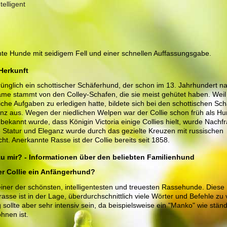
ntelligent
ante Hunde mit seidigem Fell und einer schnellen Auffassungsgabe.
Herkunft
sprünglich ein schottischer Schäferhund, der schon im 13. Jahrhundert 
ame stammt von den Colley-Schafen, die sie meist gehütet haben. Weil
iche Aufgaben zu erledigen hatte, bildete sich bei den schottischen S
enz aus. Wegen der niedlichen Welpen war der Collie schon früh als Hu
s bekannt wurde, dass Königin Victoria einige Collies hielt, wurde Nach
e Statur und Eleganz wurde durch das gezielte Kreuzen mit russischen
t. Anerkannte Rasse ist der Collie bereits seit 1858.
 zu mir? - Informationen über den beliebten Familienhund
der Collie ein Anfängerhund?
s einer der schönsten, intelligentesten und treuesten Rassehunde. Diese
rasse ist in der Lage, überdurchschnittlich viele Wörter und Befehle zu
sollte aber sehr intensiv sein, da beispielsweise ein "Manko" wie stän
nen ist.