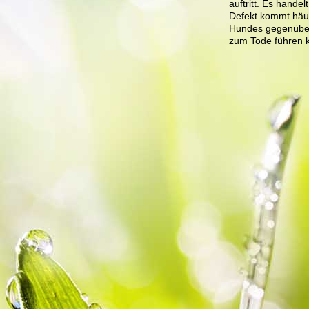
auftritt. Es hande
Defekt kommt häufi
Hundes gegenüber 
zum Tode führen k