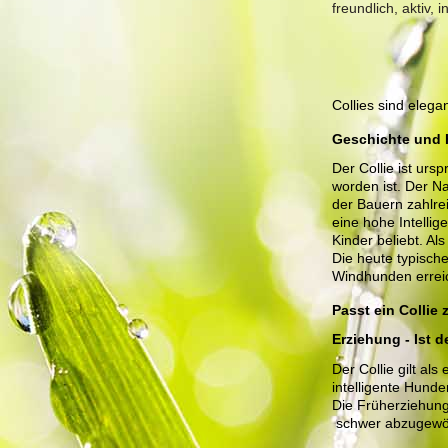
freundlich, aktiv, i
Collies sind eleg
Geschichte und 
Der Collie ist ur
worden ist. Der N
der Bauern zahlre
eine hohe Intellig
Kinder beliebt. Al
Die heute typisch
Windhunden erreich
Passt ein Collie
Erziehung - Ist 
Der Collie gilt al
intelligente Hunde
Die Früherziehung 
schwer abzugewöh