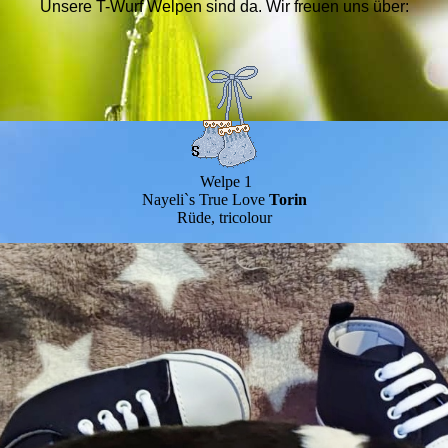
Unsere T-Wurf Welpen sind da. Wir freuen uns über:
Welpe 1
Nayeli`s True Love
Torin
Rüde, tricolour