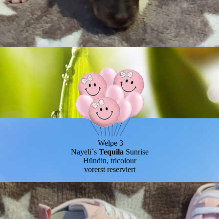
Welpe 3
Nayeli`s
Tequila
Sunrise
Hündin, tricolour
vorerst reserviert