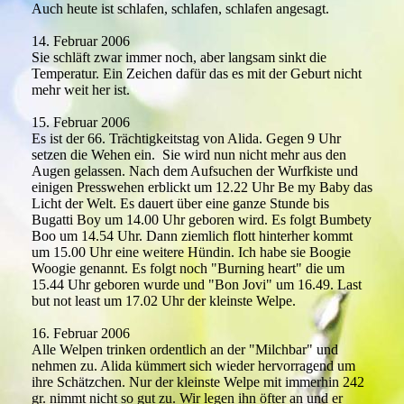
Auch heute ist schlafen, schlafen, schlafen angesagt.
14. Februar 2006
Sie schläft zwar immer noch, aber langsam sinkt die
Temperatur. Ein Zeichen dafür das es mit der Geburt nicht
mehr weit her ist.
15. Februar 2006
Es ist der 66. Trächtigkeitstag von Alida. Gegen 9 Uhr
setzen die Wehen ein. Sie wird nun nicht mehr aus den
Augen gelassen. Nach dem Aufsuchen der Wurfkiste und
einigen Presswehen erblickt um 12.22 Uhr Be my Baby das
Licht der Welt. Es dauert über eine ganze Stunde bis
Bugatti Boy um 14.00 Uhr geboren wird. Es folgt Bumbety
Boo um 14.54 Uhr. Dann ziemlich flott hinterher kommt
um 15.00 Uhr eine weitere Hündin. Ich habe sie Boogie
Woogie genannt. Es folgt noch "Burning heart" die um
15.44 Uhr geboren wurde und "Bon Jovi" um 16.49. Last
but not least um 17.02 Uhr der kleinste Welpe.
16. Februar 2006
Alle Welpen trinken ordentlich an der "Milchbar" und
nehmen zu. Alida kümmert sich wieder hervorragend um
ihre Schätzchen. Nur der kleinste Welpe mit immerhin 242
gr. nimmt nicht so gut zu. Wir legen ihn öfter an und er