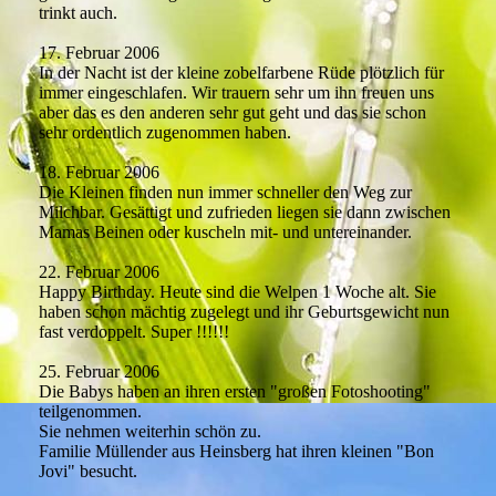
trinkt auch.
17. Februar 2006
In der Nacht ist der kleine zobelfarbene Rüde plötzlich für
immer eingeschlafen. Wir trauern sehr um ihn freuen uns
aber das es den anderen sehr gut geht und das sie schon
sehr ordentlich zugenommen haben.
18. Februar 2006
Die Kleinen finden nun immer schneller den Weg zur
Milchbar. Gesättigt und zufrieden liegen sie dann zwischen
Mamas Beinen oder kuscheln mit- und untereinander.
22. Februar 2006
Happy Birthday. Heute sind die Welpen 1 Woche alt. Sie
haben schon mächtig zugelegt und ihr Geburtsgewicht nun
fast verdoppelt. Super !!!!!!
25. Februar 2006
Die Babys haben an ihren ersten "großen Fotoshooting"
teilgenommen.
Sie nehmen weiterhin schön zu.
Familie Müllender aus Heinsberg hat ihren kleinen "Bon
Jovi" besucht.