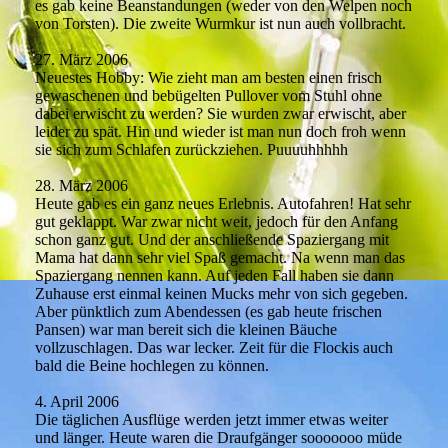
es gab keine Beanstandungen (weder von den Welpen noch
von Torsten). Die zweite Wurmkur ist nun auch vollbracht.
27. März 2006
Neuestes Hobby: Wie zieht man am besten einen frisch
gewaschenen und bebügelten Pullover vom Stuhl ohne
dabei erwischt zu werden? Sie wurden zwar erwischt, aber
leider zu spät. Hin und wieder ist man nun doch froh wenn
sie sich zum Schlafen zurückziehen. Puuuuhhhhh
28. März 2006
Heute gab es ein ganz neues Erlebnis. Autofahren! Hat sehr
gut geklappt. War zwar nicht weit, jedoch für den Anfang
schon ganz gut. Und der anschließende Spaziergang mit
Mama hat dann sehr viel Spaß gemacht. Na wenn man das
Spaziergang nennen kann. Auf jeden Fall haben sie dann
Zuhause erst einmal keinen Mucks mehr von sich gegeben.
Aber pünktlich zum Abendessen (es gab heute frischen
Pansen) war man bereit sich die kleinen Bäuche
vollzuschlagen. Das war lecker. Zeit für die Flockis auch
bald die Beine hochlegen zu können.
4. April 2006
Die täglichen Ausflüge werden jetzt immer etwas weiter
und länger. Heute waren die Draufgänger sooooooo müde