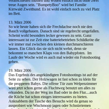
verabschieden müssen und wollen einfach nicht ohne zwei
treue Augen sein. "BumpetyBoo" wird bei Familie
Kirrwald Zweithund. Es ist wohl einfach noch zu viel Platz
im Bett.
13. März 2006
So wie heute haben sich die Frechdachse noch nie den
Bauch vollgehauen. Danach sind sie regelrecht umgefallen.
Scheint wohl besonders lecker gewesen zu sein. Ganz
interessant ist zur Zeit eine batteriebetrieben Schildkröte die
wir immer mal zwischen den kleinen durchmarschieren
lassen. Ein Glück das sie sich nicht wehrt, denn sie
bekommt so manchen Klaps von den Babypfoten. Im
Laufe der Woche wird es auch mal wieder ein Fotoshooting
geben.
19. März 2006
Das Ergebnis des angekündigten Fotoshootings ist auf der
Seite zu sehen. Der Holzwagen ist fast schon zu klein für
die propperen Babys. Die offene Tür zum Welpenzimmer
wird jetzt schon gerne als Fluchtweg benutzt um alles zu
erkunden. Da ist der Weg ins Bad oder in den Flur....auch
die Küche hat schon einiges interessantes zu bieten.
Anknabbern der Tasche des Besuchs wird da genau so
ausprobiert wie Wischmopp jagen oder Schnürriemen