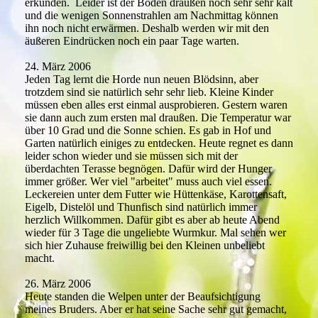
erkunden. Leider ist der Boden draußen noch sehr sehr kalt
und die wenigen Sonnenstrahlen am Nachmittag können
ihn noch nicht erwärmen. Deshalb werden wir mit den
äußeren Eindrücken noch ein paar Tage warten.
24. März 2006
Jeden Tag lernt die Horde nun neuen Blödsinn, aber
trotzdem sind sie natürlich sehr sehr lieb. Kleine Kinder
müssen eben alles erst einmal ausprobieren. Gestern waren
sie dann auch zum ersten mal draußen. Die Temperatur war
über 10 Grad und die Sonne schien. Es gab in Hof und
Garten natürlich einiges zu entdecken. Heute regnet es dann
leider schon wieder und sie müssen sich mit der
überdachten Terasse begnögen. Dafür wird der Hunger
immer größer. Wer viel "arbeitet" muss auch viel essen.
Leckereien unter dem Futter wie Hüttenkäse, Karottensaft,
Eigelb, Distelöl und Thunfisch sind natürlich immer
herzlich Willkommen. Dafür gibt es aber ab heute Abend
wieder für 3 Tage die ungeliebte Wurmkur. Mal sehen wer
sich hier Zuhause freiwillig bei den Kleinen unbeliebt
macht.
26. März 2006
Heute standen die Welpen unter der Beaufsichtigung
meines Bruders. Aber er hat seine Sache sehr gut gemacht,