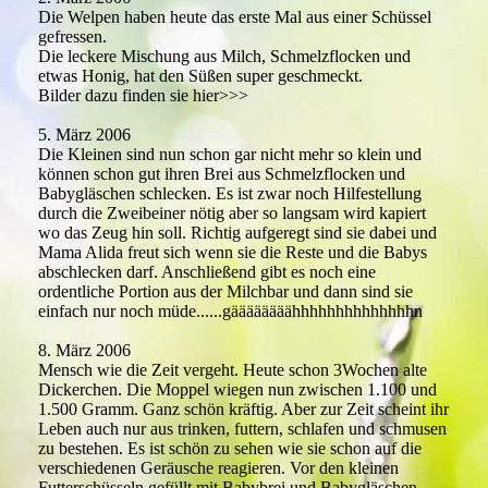
Die Welpen haben heute das erste Mal aus einer Schüssel
gefressen.
Die leckere Mischung aus Milch, Schmelzflocken und
etwas Honig, hat den Süßen super geschmeckt.
Bilder dazu finden sie hier>>>
5. März 2006
Die Kleinen sind nun schon gar nicht mehr so klein und
können schon gut ihren Brei aus Schmelzflocken und
Babygläschen schlecken. Es ist zwar noch Hilfestellung
durch die Zweibeiner nötig aber so langsam wird kapiert
wo das Zeug hin soll. Richtig aufgeregt sind sie dabei und
Mama Alida freut sich wenn sie die Reste und die Babys
abschlecken darf. Anschließend gibt es noch eine
ordentliche Portion aus der Milchbar und dann sind sie
einfach nur noch müde......gäääääääähhhhhhhhhhhhhhn
8. März 2006
Mensch wie die Zeit vergeht. Heute schon 3Wochen alte
Dickerchen. Die Moppel wiegen nun zwischen 1.100 und
1.500 Gramm. Ganz schön kräftig. Aber zur Zeit scheint ihr
Leben auch nur aus trinken, futtern, schlafen und schmusen
zu bestehen. Es ist schön zu sehen wie sie schon auf die
verschiedenen Geräusche reagieren. Vor den kleinen
Futterschüsseln gefüllt mit Babybrei und Babygläschen