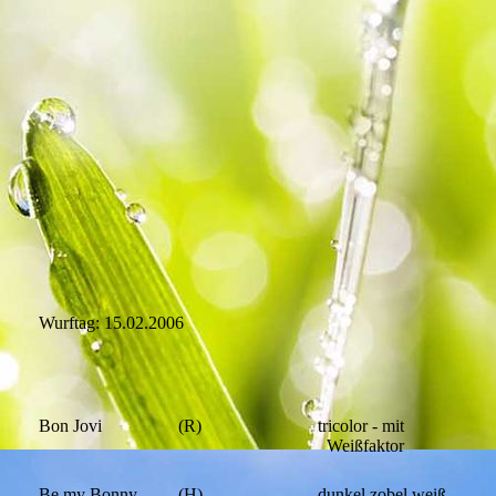
Wurftag: 15.02.2006
Bon Jovi
(R)
tricolor - mit
Weißfaktor
Be my Bonny
(H)
dunkel zobel weiß