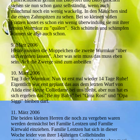
stehen sie nun schon ganz selbständig, wenn auch
manchmal noch ein wenig wackelig. In den Mäulchen sind
die ersten Zahnspitzen zu sehen. Bei so kleinen süßen
Fratzen kostet es schon ein wenig überwindung sie mit ihrer
ersten Wurmkur zu "quälen". Sich schütteln und schimpfen
können sie also auch schon.
9. März 2006
Heute mussten die Moppelchen die zweite Wurmkur "über
sich ergehen lassen". Aber was sein muss das muss eben
sein. Ach die Zwerge sind zum anbeißen
10. März 2006
Tag 3 der Wurmkur. Nun ist erst mal wieder 14 Tage Ruhe!
Eigentlich war erst geplant das aus dem letzten Wurf von
Alida eine kleine Colliedame bei uns bleibt, aber nun hat es
sich ergeben das "Be my Baby" bei "Oma Rosi" und "Opa
Siggi" bleiben darf.
11. März 2006
Die beiden kleinen Herren die noch zu vergeben waren
werden demnächst bei Familie Lentzen und Familie
Kirrwald einziehen. Familie Lentzen hat sich in dieser
Woche leider von ihrer 14jährigen Colliehündin