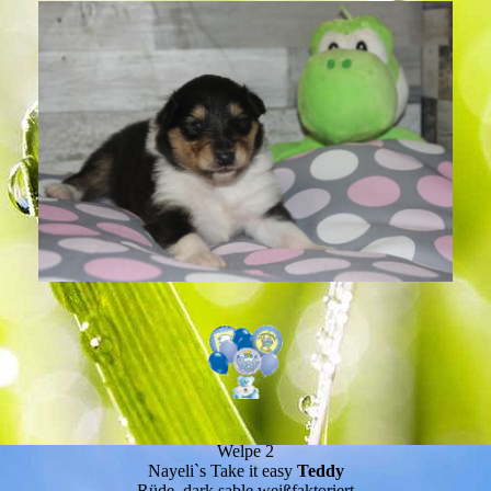
Welpe 2
Nayeli`s Take it easy
Teddy
Rüde, dark sable weißfaktoriert