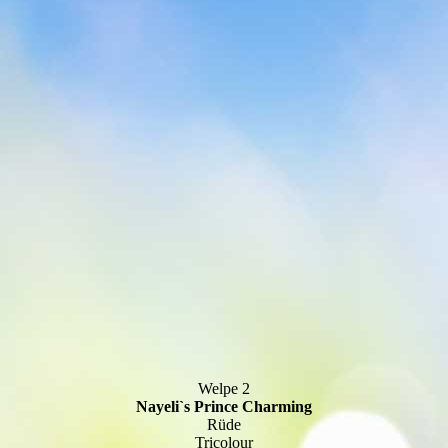
Welpe 2
Nayeli`s Prince Charming
Rüde
Tricolour