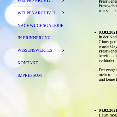
WELPENARCHIV I
Presswehen
Presswehen
war schick
WELPENARCHIV II
NACHWUCHSGALERIE
03.03.2021
In der Nac
IN ERINNERUNG
Ginny gerön
wurde Oxyto
WISSENSWERTES
Presswehen
bereits to
verhindert
KONTAKT
Der erstgeb
mehr trink
IMPRESSUM
und keine 
04.02.2021
Heute morg