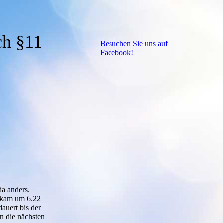
ch §11
Besuchen Sie uns auf
Facebook!
da anders.
e kam um 6.22
dauert bis der
nn die nächsten