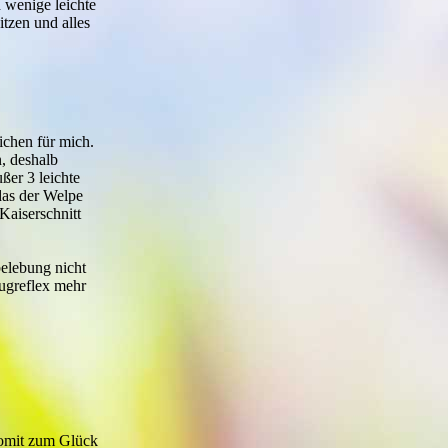
 wenige leichte
tzen und alles
ichen für mich.
n, deshalb
ßer 3 leichte
das der Welpe
Kaiserschnitt
belebung nicht
augreflex mehr
somit zum Glück