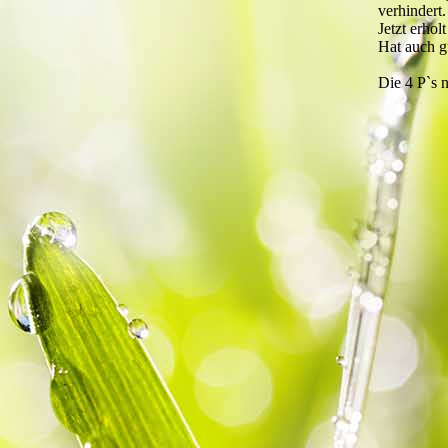
verhindert
Jetzt erhol
Hat auch g
Die 4 P`s n