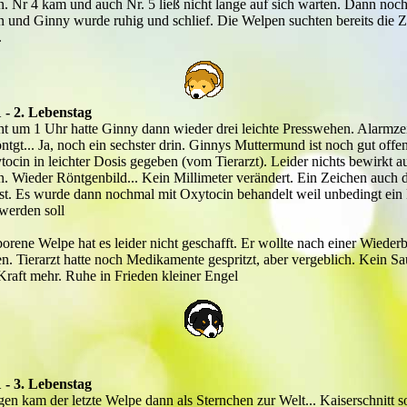
. Nr 4 kam und auch Nr. 5 ließ nicht lange auf sich warten. Dann noch
 und Ginny wurde ruhig und schlief. Die Welpen suchten bereits die Zi
.
 - 2. Lebenstag
ht um 1 Uhr hatte Ginny dann wieder drei leichte Presswehen. Alarmze
tgt... Ja, noch ein sechster drin. Ginnys Muttermund ist noch gut offe
cin in leichter Dosis gegeben (vom Tierarzt). Leider nichts bewirkt au
. Wieder Röntgenbild... Kein Millimeter verändert. Ein Zeichen auch 
t ist. Es wurde dann nochmal mit Oxytocin behandelt weil unbedingt ein 
 werden soll
orene Welpe hat es leider nicht geschafft. Er wollte nach einer Wieder
en. Tierarzt hatte noch Medikamente gespritzt, aber vergeblich. Kein S
Kraft mehr. Ruhe in Frieden kleiner Engel
 - 3. Lebenstag
en kam der letzte Welpe dann als Sternchen zur Welt... Kaiserschnitt 