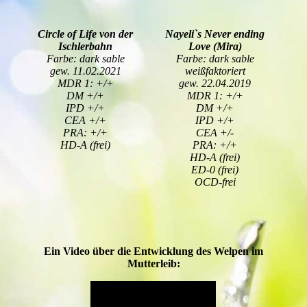
Circle of Life von der
Nayeli`s Never ending
Ischlerbahn
Love (Mira)
Farbe: dark sable
Farbe: dark sable
gew. 11.02.2021
weißfaktoriert
MDR 1: +/+
gew. 22.04.2019
DM +/+
MDR 1: +/+
IPD +/+
DM +/+
CEA +/+
IPD +/+
PRA: +/+
CEA +/-
HD-A (frei)
PRA: +/+
HD-A (frei)
ED-0 (frei)
OCD-frei
Ein Video über die Entwicklung des Welpen im
Mutterleib: