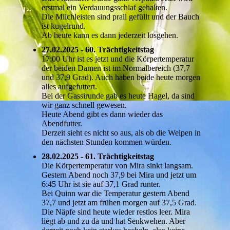
erstmal ein Verdauungsschlaf gehalten.
Die Milchleisten sind prall gefüllt und der Bauch
ist kugelrund.
Ab heute kann es dann jederzeit losgehen.
27.02.2025 - 60. Trächtigkeitstag
17:00 Uhr ist es jetzt und die Körpertemperatur
der beiden Damen ist im Normalbereich (37,7
und 37,9 Grad). Auch haben beide heute morgen
alles aufgefuttert.
Bei der Gassirunde gab es heute Hagel, da sind
wir ganz schnell gewesen.
Heute Abend gibt es dann wieder das
Abendfutter.
Derzeit sieht es nicht so aus, als ob die Welpen in
den nächsten Stunden kommen würden.
28.02.2025 - 61. Trächtigkeitstag
Die Körpertemperatur von Mira sinkt langsam.
Gestern Abend noch 37,9 bei Mira und jetzt um
6:45 Uhr ist sie auf 37,1 Grad runter.
Bei Quinn war die Temperatur gestern Abend
37,7 und jetzt am frühen morgen auf 37,5 Grad.
Die Näpfe sind heute wieder restlos leer. Mira
liegt ab und zu da und hat Senkwehen. Aber