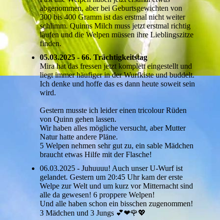
abgenommen, aber bei Geburtsgewichten von
300 bis 400 Gramm ist das erstmal nicht weiter
schlimm. Quinns Milch muss jetzt erstmal richtig
laufen und die Welpen müssen ihre Lieblingszitze
finden.
05.03.2025 - 66. Trächtigkeitstag
Mira hat das fressen jetzt komplett eingestellt und
liegt immer häufiger in der Wurfkiste und buddelt.
Ich denke und hoffe das es dann heute soweit sein
wird.
Gestern musste ich leider einen tricolour Rüden
von Quinn gehen lassen.
Wir haben alles mögliche versucht, aber Mutter
Natur hatte andere Pläne.
5 Welpen nehmen sehr gut zu, ein sable Mädchen
braucht etwas Hilfe mit der Flasche!
06.03.2025 - Juhuuuu! Auch unser U-Wurf ist
gelandet. Gestern um 20:45 Uhr kam der erste
Welpe zur Welt und um kurz vor Mitternacht sind
alle da gewesen! 6 proppere Welpen!
Und alle haben schon ein bisschen zugenommen!
3 Mädchen und 3 Jungs 💕❤🌹💖