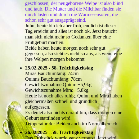
geschlossen, der neugeborene Welpe ist also blind
und taub. Die Mutter und die Milchbar finden sie
durch tasten und durch die Wärmesensoren, die
schon sehr gut ausgeprägt sind.
Juhu, heute bin ich aber froh, endlich ist dieser
Tag erreicht und alles ist noch ok. Jetzt braucht
man sich nicht mehr so Gedanken über eine
Frühgeburt machen.
Beide haben heute morgen noch sehr gut
gegessen, also sieht es nicht so aus, als wenn eine
ihre Welpen morgen bekommt.
25.02.2025 - 58. Trächtigkeitstag
Miras Bauchumfang: 74cm
Quinns Bauchumfang: 78cm
Gewichtszunahme Quinn: +5,9kg
Gewichtszunahme Mira: +5,8kg
Heute ist noch alles ruhig. Quinn und Mira haben
gleichermaßen schnell und gründlich
aufgegessen.
Es deutet also nichts darauf hin, dass morgen eine
Geburt stattfinden wird.
Temperatur der Beiden auch im Normalbereich.
26.02.2025 - 59. Trächtigkeitstag
Das Frühstück wurde ganz verputzt. Jetzt wird