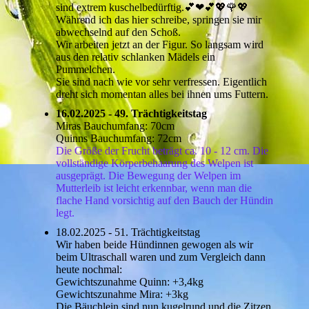
sind extrem kuschelbedürftig.💕❤💕💖🌹💖
Während ich das hier schreibe, springen sie mir
abwechselnd auf den Schoß.
Wir arbeiten jetzt an der Figur. So langsam wird
aus den relativ schlanken Mädels ein
Pummelchen.
Sie sind nach wie vor sehr verfressen. Eigentlich
dreht sich momentan alles bei ihnen ums Futtern.
16.02.2025 - 49. Trächtigkeitstag
Miras Bauchumfang: 70cm
Quinns Bauchumfang: 72cm
Die Größe der Frucht beträgt ca. 10 - 12 cm. Die
vollständige Körperbehaarung des Welpen ist
ausgeprägt. Die Bewegung der Welpen im
Mutterleib ist leicht erkennbar, wenn man die
flache Hand vorsichtig auf den Bauch der Hündin
legt.
18.02.2025 - 51. Trächtigkeitstag
Wir haben beide Hündinnen gewogen als wir
beim Ultraschall waren und zum Vergleich dann
heute nochmal:
Gewichtszunahme Quinn: +3,4kg
Gewichtszunahme Mira: +3kg
Die Bäuchlein sind nun kugelrund und die Zitzen