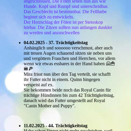
abgeschlossen. Die Föten sehen nun aus wie
Hunde. Kopf und Rumpf sind unterscheidbar.
Das Geschlecht ist bestimmbar. Die Fellfarbe
beginnt sich zu entwickeln.
Der Herzschlag der Föten ist per Stetoskop
hörbar. Die Zitzen sollten nun anfangen dunkler
zu werden und anzuschwellen
04.02.2025 - 37. Trächtigkeitstag
Anhänglich und soooooo verschmust, aber auch
mit treuen Augen schauend sitzen sie neben uns
und vergöttern Frauchen und Herrchen, vor allem
wenn wir etwas essbares in der Hand haben 🤗🍟
🍔🍕
Mira frisst nun über den Tag verteilt, sie schafft
ihr Futter nicht in einem. Quinn hingegen
verspeist auf ex.
Sie bekommen beide noch das Royal Canin für
trächtige Hündinnen bis zum 42 Trächtigkeitstag,
danach wird das Futter umgestellt auf Royal
"Canin Mother and Puppy".
11.02.2025 - 44. Trächtigkeitstag
Habe schon länger nicht mehr geschrieben, weil