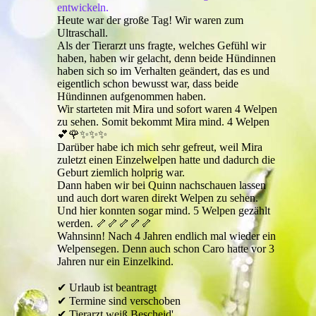
entwickeln.
Heute war der große Tag! Wir waren zum
Ultraschall.
Als der Tierarzt uns fragte, welches Gefühl wir
haben, haben wir gelacht, denn beide Hündinnen
haben sich so im Verhalten geändert, das es und
eigentlich schon bewusst war, dass beide
Hündinnen aufgenommen haben.
Wir starteten mit Mira und sofort waren 4 Welpen
zu sehen. Somit bekommt Mira mind. 4 Welpen
💕🌹✨✨✨
Darüber habe ich mich sehr gefreut, weil Mira
zuletzt einen Einzelwelpen hatte und dadurch die
Geburt ziemlich holprig war.
Dann haben wir bei Quinn nachschauen lassen
und auch dort waren direkt Welpen zu sehen.
Und hier konnten sogar mind. 5 Welpen gezählt
werden. 🦴🦴🦴🦴🦴
Wahnsinn! Nach 4 Jahren endlich mal wieder ein
Welpensegen. Denn auch schon Caro hatte vor 3
Jahren nur ein Einzelkind.
✔ Urlaub ist beantragt
✔ Termine sind verschoben
✔ Tierarzt weiß Bescheid'