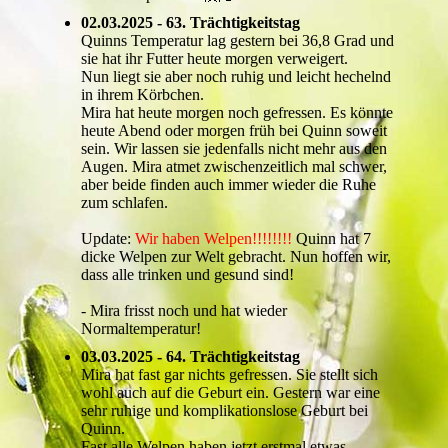
02.03.2025 - 63. Trächtigkeitstag
Quinns Temperatur lag gestern bei 36,8 Grad und
sie hat ihr Futter heute morgen verweigert.
Nun liegt sie aber noch ruhig und leicht hechelnd
in ihrem Körbchen.
Mira hat heute morgen noch gefressen. Es könnte
heute Abend oder morgen früh bei Quinn soweit
sein. Wir lassen sie jedenfalls nicht mehr aus den
Augen. Mira atmet zwischenzeitlich mal schwer,
aber beide finden auch immer wieder die Ruhe
zum schlafen.
Update:
Wir haben Welpen!!!!!!!!
Quinn hat 7
dicke Welpen zur Welt gebracht. Nun hoffen wir,
dass alle trinken und gesund sind!
- Mira frisst noch und hat wieder
Normaltemperatur!
03.03.2025 - 64. Trächtigkeitstag
Mira hat fast gar nichts gefressen. Sie stellt sich
wohl auch auf die Geburt ein. Gestern war eine
sehr ruhige und komplikationslose Geburt bei
Quinn.
Fast alle Welpen haben jetzt erstmal etwas