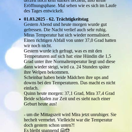
derzeit noch kein starkes hecheln, also keine
Eröffnungsphase. Mal sehen wie es sich im Laufe
des Tages entwickelt.
01.03.2025 - 62. Trächtigkeitstag
Gestern Abend und heute morgen wurde gut
gefressen. Die Nacht verlief auch sehr ruhig.
Miras Temperatur hat sich wieder normalisiert.
Einen richtigen Abfall von unter 37,0 Grad hatten
wir noch nicht.
Gestern wurde ich gefragt, was es mit den
Temperaturen auf sich hat: eine Hündin die 1,5
Grad unter ihre Normaltemperatur liegt und diese
dann wieder steigt, wird ca. 24 Stunden später
ihre Welpen bekommen.
Scheinbar haben beide Mädchen ihre ups and
downs bei den Temperaturen. Das macht es nicht
einfach.
Quinn heute morgen: 37,1 Grad, Mira 37,4 Grad
Beide schlafen zur Zeit und es sieht nach einer
Geburt heute aus!
- um die Mittagszeit wird Mira jetzt unruhiger. Sie
hechelt vermehrt. Vielleicht war die Temperatur
doch gestern schon unten?!
Es bleibt spannend 🤗😍