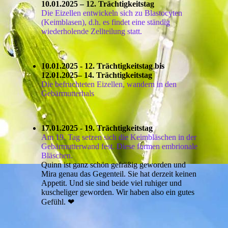
10.01.2025 – 12. Trächtigkeitstag
Die Eizellen entwickeln sich zu Blastocyten
(Keimblasen), d.h. es findet eine ständig
wiederholende Zellteilung statt.
10.01.2025 - 12. Trächtigkeitstag bis
12.01.2025– 14. Trächtigkeitstag
Die befruchteten Eizellen, wandern in den
Gebärmutterhals
17.01.2025 - 19. Trächtigkeitstag
Am 19. Tag setzen sich die Keimbläschen in der
Gebärmutterwand fest. Diese formen embrionale
Bläschen.
Quinn ist ganz schön gefräßig geworden und
Mira genau das Gegenteil. Sie hat derzeit keinen
Appetit. Und sie sind beide viel ruhiger und
kuscheliger geworden. Wir haben also ein gutes
Gefühl. ❤