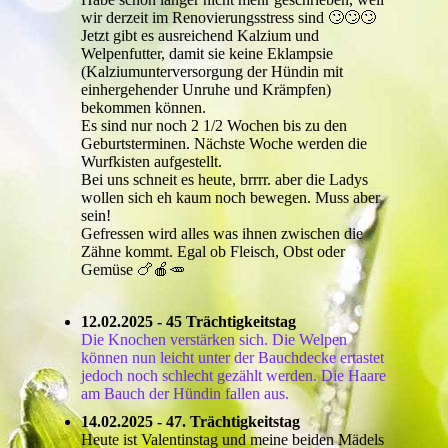
wir derzeit im Renovierungsstress sind 🙄🙄🙄
Jetzt gibt es ausreichend Kalzium und
Welpenfutter, damit sie keine Eklampsie
(Kalziumunterversorgung der Hündin mit
einhergehender Unruhe und Krämpfen)
bekommen können.
Es sind nur noch 2 1/2 Wochen bis zu den
Geburtsterminen. Nächste Woche werden die
Wurfkisten aufgestellt.
Bei uns schneit es heute, brrrr. aber die Ladys
wollen sich eh kaum noch bewegen. Muss aber
sein!
Gefressen wird alles was ihnen zwischen die
Zähne kommt. Egal ob Fleisch, Obst oder
Gemüse 🍗🍎🥕
12.02.2025 - 45 Trächtigkeitstag
Die Knochen verstärken sich. Die Welpen
können nun leicht unter der Bauchdecke ertastet
jedoch noch schlecht gezählt werden. Die Haare
am Bauch der Hündin fallen aus.
14.02.2025 - 47. Trächtigkeitstag
Heute ist Valentinstag und meine beiden Mädels