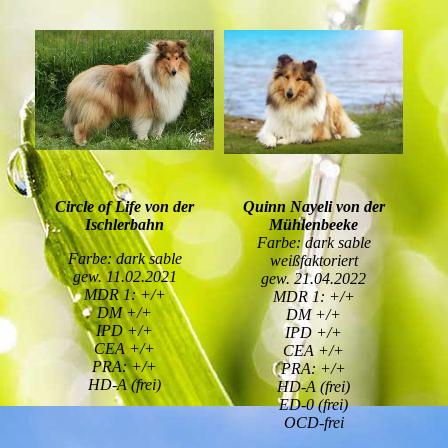
Circle of Life von der
Quinn Nayeli von der
Ischlerbahn
Mühlenbeeke
Farbe: dark sable
Farbe: dark sable
weißfaktoriert
gew. 11.02.2021
gew. 21.04.2022
MDR 1: +/+
MDR 1: +/+
DM +/+
DM +/+
IPD +/+
IPD +/+
CEA +/+
CEA +/+
PRA: +/+
PRA: +/+
HD-A (frei)
HD-A (frei)
ED-0 (frei)
OCD-frei